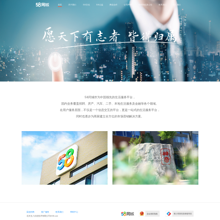
首页
关于我们
58文化
58公益
商业合作
公司声明
使用协议及公告
联系我们
加入我们
58同城作为中国领先的生活服务平台，
国内业务覆盖招聘、房产、汽车、二手、本地生活服务及金融等各个领域。
在用户服务层面，不仅是一个信息交互的平台，更是一站式的生活服务平台，
同时也逐步为商家建立全方位的市场营销解决方案。
公司简介
企业文化
渠道招商
推广服务
联系我们
帮助中心
北京五八信息技术有限公司@ 58.com